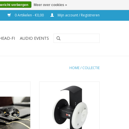
bericht verbergen
Meer over cookies »
0 Artikelen - €0,00
Mijn account / Registreren
HEAD-FI
AUDIO EVENTS
HOME
/
COLLECTIE
hone amplifier
"EARS", oftewel Earphone Audio
and DSD capable,
Response System.
IIR correction) to
Met miniDSP EARS wordt het
 headphones, 3
meten van hoofdtelefoons of in-
ols, embedded
ears bereikbaar.
ophone
TOEVOEGEN AAN WINKELWAGEN
N WINKELWAGEN