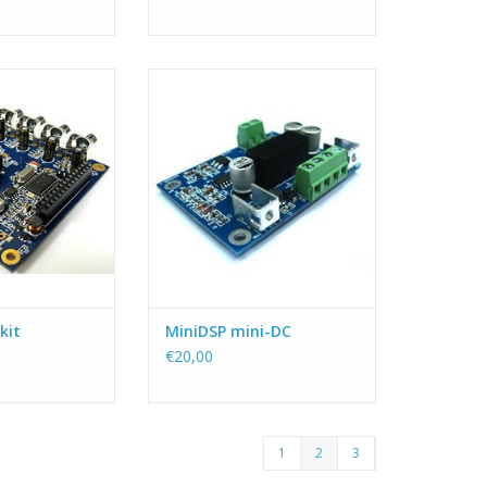
iDSP :-) Een
De miniDC zorgt voor
n compacte DSP
storingsvrije 12V voeding voor
-het-zelver.
de miniDSP daar waar dat
meestal lastig is, bijvoorbeeld in
N WINKELWAGEN
de auto.
TOEVOEGEN AAN WINKELWAGEN
kit
MiniDSP mini-DC
€20,00
1
2
3