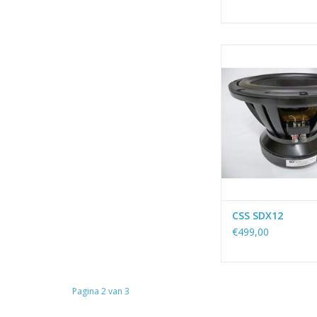
Een 12" Woofer van
klasse.
TOEVOEGEN AAN WI
CSS SDX12
€499,00
Pagina 2 van 3