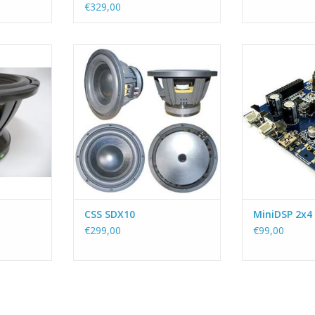
€329,00
 de extra
Een 10" Woofer voor een
De oer-min
compacte maar krachtige
betaalbare e
subwoofer.
voor de doe
NKELWAGEN
TOEVOEGEN AAN WINKELWAGEN
TOEVOEGEN AA
CSS SDX10
MiniDSP 2x4 
€299,00
€99,00