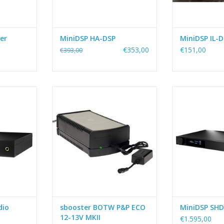
ng, 4 kana
NKELWAGEN
er
MiniDSP HA-DSP
MiniDSP IL-
€353,00
€151,00
€393,00
 Hifi: een
De Best of Two Worlds Power &
De nieuwe gene
o Volumio
Precision lineaire upgrade
hoge resoluti
rsterker,
voeding met geavanceerde
streamer en v
irac® Live
filtertechnieken zorgt er voor dat
gecombineerd 
taal in&uit,
uw miniDSP optimaal zal
ruimte correctie
rocessor,
presteren!
DAC en ADC, 4
woofers of
processor, DS
TOEVOEGEN AAN WINKELWAGEN
peakers.
subwoofers of 
spea
NKELWAGEN
TOEVOEGEN AA
dio
sbooster BOTW P&P ECO
MiniDSP SHD
12-13V MKII
€1.595,00