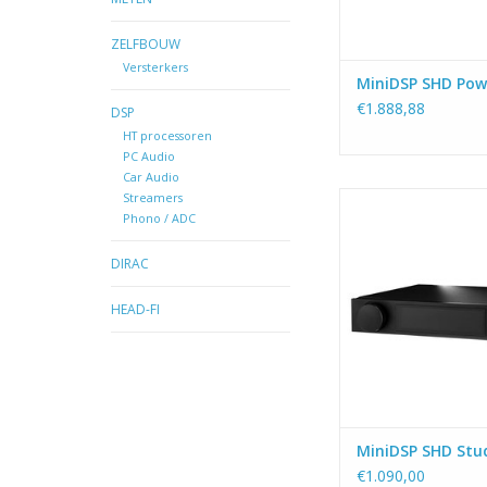
subwoofer RCA uitga
TOEVOEGEN AAN WI
ZELFBOUW
Versterkers
MiniDSP SHD Pow
€1.888,88
DSP
HT processoren
PC Audio
Car Audio
De nieuwe generatie
Streamers
Phono / ADC
hoge resolutie audi
streamer en voorve
gecombineerd met D
DIRAC
ruimte correctie. Digi
450MHz Sharc DSP p
HEAD-FI
DSP toolbox voor sub
actieve meerweg s
TOEVOEGEN AAN WI
MiniDSP SHD Stu
€1.090,00