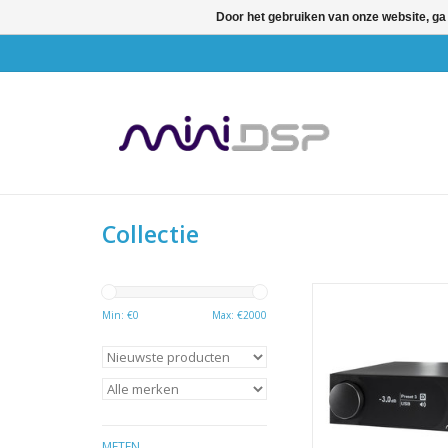
Door het gebruiken van onze website, ga
Collectie
De nieuwe generatie
hoge resolutie audi
Min: €
0
Max: €
2000
streamer en stereo v
gecombineerd met D
ruimte correctie.
TPA3255 versterker
DAC, 450MHz Sha
processor, DSP toolb
METEN