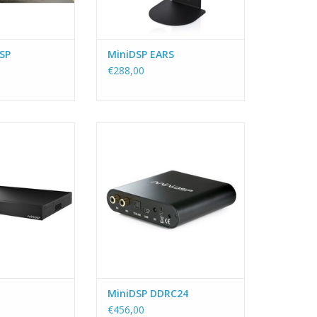
DSP
MiniDSP EARS
€288,00
ratie Hifi: een
De ultieme 2x4 met Dirac Live® :
e audio Volumio
stereo in (analoog, digitaal, USB),
oorversterker,
4 kanaals uit. High-end DSP.
met Dirac® Live
Presets.
. Audiofiele 32bit
TOEVOEGEN AAN WINKELWAGEN
50MHz Sharc DSP
P toolbox voor
actieve meerweg
kers.
N WINKELWAGEN
MiniDSP DDRC24
€456,00