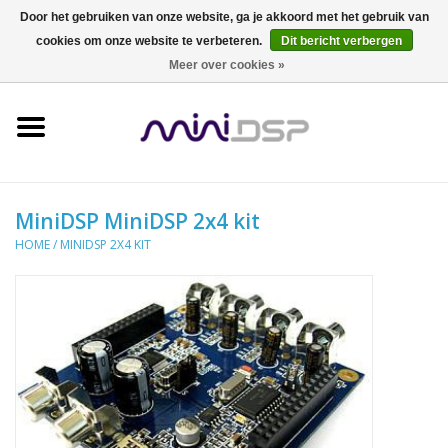
Door het gebruiken van onze website, ga je akkoord met het gebruik van
cookies om onze website te verbeteren.
Dit bericht verbergen
0 Artikelen - €0,00
Meer over cookies »
Home
Meten
Zelfbouw
MiniDSP MiniDSP 2x4 kit
HOME
/
MINIDSP 2X4 KIT
DSP
Dirac
head-fi
Audio Events