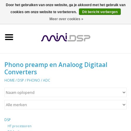
Door het gebruiken van onze website, ga je akkoord met het gebruik van
cookies om onze website te verbeteren.
Dit bericht verbergen
0 Artikelen - €0,00
Meer over cookies »
Home
Meten
Zelfbouw
Phono preamp en Analoog Digitaal
Converters
DSP
HOME
/
DSP
/
PHONO / ADC
Dirac
head-fi
DSP
HT processoren
Audio Events