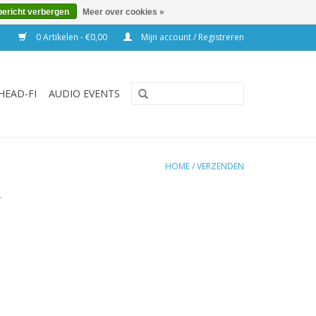
bericht verbergen
Meer over cookies »
0 Artikelen - €0,00
Mijn account / Registreren
HEAD-FI
AUDIO EVENTS
HOME
/
VERZENDEN
.