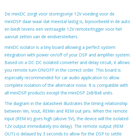
De miniDC zorgt voor storingsvrije 12V voeding voor de
miniDSP daar waar dat meestal lastig is, bijvoorbeeld in de auto
en biedt tevens een vertraagde 12V remote/trigger voor het
aan/uit zetten van de eindversterkers.
miniDC isolator is a tiny board allowing a perfect system
integration with power on/off of your DSP and amplifier system.
Based on a DC-DC isolated converter and delay circuit, it allows
you remote turn ON/OFF in the correct order. This board is
especially recommended for car audio application to allow
complete isolation of the alternator noise. It is compatible with
all miniDSP products except the miniDSP 2x8/8x8 units.
The diagram in the datasheet illustrates the timing relationship
between Vin, Vout, REMin and REM out pins. When the remote
input (REM in) goes high (above 5V), the device will the isolated
12V output immediately (no delay). The remote output (REM
OUT) is delayed by 3 seconds to allow for the DSP to settle