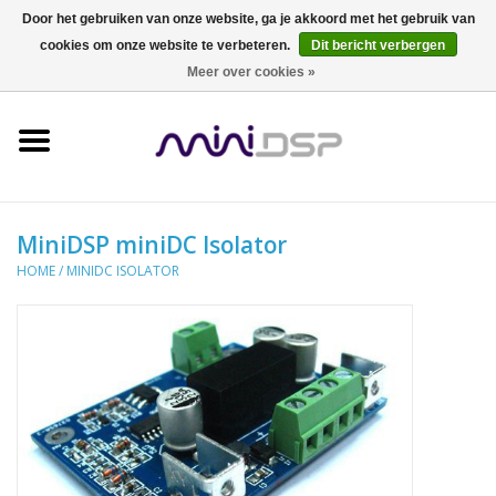
Door het gebruiken van onze website, ga je akkoord met het gebruik van
cookies om onze website te verbeteren.
Dit bericht verbergen
0 Artikelen - €0,00
Meer over cookies »
Home
Meten
Zelfbouw
MiniDSP miniDC Isolator
HOME
/
MINIDC ISOLATOR
DSP
Dirac
head-fi
Audio Events